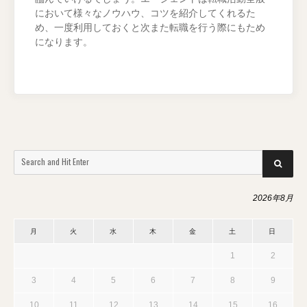
において様々なノウハウ、コツを紹介してくれるた
め、一度利用しておくと次また転職を行う際にもため
になります。
Search
SEARCH
for:
2026年8月
月
火
水
木
金
土
日
1
2
3
4
5
6
7
8
9
10
11
12
13
14
15
16