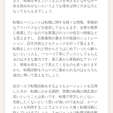
ます。転職を考えていても労力を考えるとなかなか一
歩を踏み出せないというような場合は特に大きな力と
なってもらえるでしょう。
転職エージェントは転職に関する様々な情報、客観的
なアドバイスなどを提供してもらえます。企業や業界
に精通しているので企業選びのコツや役立つ情報など
も貰えますし、応募書類の書き方や面接のシュミレー
ション、話す内容などもチェックを行って貰えます。
転職をしたいけれど何からどうはじめていったら解ら
ないという人も、一つ一つ丁寧にアシストしてもらえ
るのは大きな魅力です。第三者から客観的なアドバイ
ス、情報を得ることで見えてくるものも多々あります
から、転職活動をスムーズに進められるのはもちろん
成功に導いて貰えるでしょう。
自分一人で転職活動をするよりもエージェントを活用
した方が、転職にかかる期間、実際の転職の満足度が
高いということは多いです。転職で苦労したくない、
失敗したくないという思いが強いのであれば、エージ
ェントを利用することでよりストレス無く転職活動に
臨んでいけるでしょう。エージェントは転職活動全般