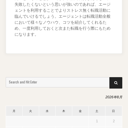
失敗したくないという思いが強いのであれば、エージ
ェントを利用することでよりストレス無く転職活動に
臨んでいけるでしょう。エージェントは転職活動全般
において様々なノウハウ、コツを紹介してくれるた
め、一度利用しておくと次また転職を行う際にもため
になります。
Search
SEARCH
for:
2026年8月
月
火
水
木
金
土
日
1
2