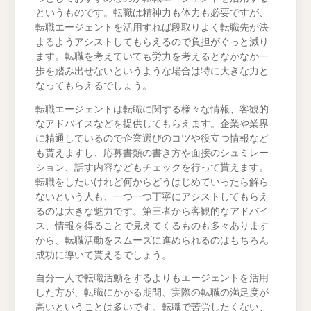
というものです。転職は精神力も体力も必要ですが、
転職エージェントを活用すれば段取りよく転職先が決
まるようアシストしてもらえるので負担がぐっと減り
ます。転職を考えていても労力を考えるとなかなか一
歩を踏み出せないというような場合は特に大きな力と
なってもらえるでしょう。
転職エージェントは転職に関する様々な情報、客観的
なアドバイスなどを提供してもらえます。企業や業界
に精通しているので企業選びのコツや役立つ情報など
も貰えますし、応募書類の書き方や面接のシュミレー
ション、話す内容などもチェックを行って貰えます。
転職をしたいけれど何からどうはじめていったら解ら
ないという人も、一つ一つ丁寧にアシストしてもらえ
るのは大きな魅力です。第三者から客観的なアドバイ
ス、情報を得ることで見えてくるものも多々あります
から、転職活動をスムーズに進められるのはもちろん
成功に導いて貰えるでしょう。
自分一人で転職活動をするよりもエージェントを活用
した方が、転職にかかる期間、実際の転職の満足度が
高いということは多いです。転職で苦労したくない、