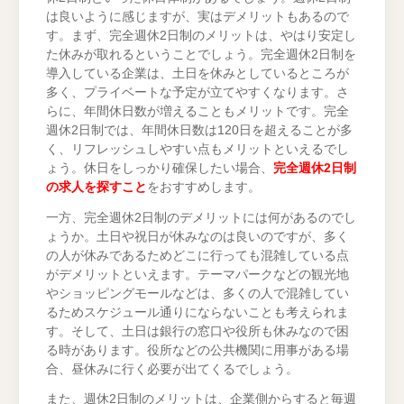
は良いように感じますが、実はデメリットもあるので
す。まず、完全週休2日制のメリットは、やはり安定し
た休みが取れるということでしょう。完全週休2日制を
導入している企業は、土日を休みとしているところが
多く、プライベートな予定が立てやすくなります。さ
らに、年間休日数が増えることもメリットです。完全
週休2日制では、年間休日数は120日を超えることが多
く、リフレッシュしやすい点もメリットといえるでし
ょう。休日をしっかり確保したい場合、
完全週休2日制
の求人を探すこと
をおすすめします。
一方、完全週休2日制のデメリットには何があるのでし
ょうか。土日や祝日が休みなのは良いのですが、多く
の人が休みであるためどこに行っても混雑している点
がデメリットといえます。テーマパークなどの観光地
やショッピングモールなどは、多くの人で混雑してい
るためスケジュール通りにならないことも考えられま
す。そして、土日は銀行の窓口や役所も休みなので困
る時があります。役所などの公共機関に用事がある場
合、昼休みに行く必要が出てくるでしょう。
また、週休2日制のメリットは、企業側からすると毎週