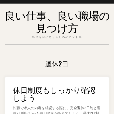
Skip
良い仕事、良い職場の
to
content
見つけ方
転職を成功させるためのヒント集
週休2日
休日制度もしっかり確認
しよう
転職で求人の内容を確認する際に、完全週休2日制と週
休2日制といった休日体制があるでしょう。週休2日制